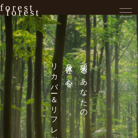
forest
forest
リカバー＆リフレッシュ
身体と心を
頑張るあなたの